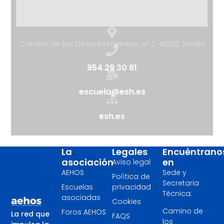
Camino de los Descubrimientos, nº 2. 41092, Sevilla
954 29 30 81
escuela@esh.es
esh.es
La
Legales
Encuéntrano
asociación
en
Aviso legal
AEHOS
Sede y
Política de
Secretaria
Escuelas
privacidad
Técnica:
asociadas
Cookies
Camino de
Foros AEHOS
La red que
FAQS
los