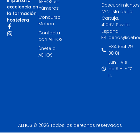
impulsa la
AEHOS en
Descubrimientos
excelencia en
números
Nº 2, Isla de La
la formación
Concurso
Cartuja,
hostelera
Mahou
41092. Sevilla,
España.
Contacta
aehos@aehos
con AEHOS
+34 954 29
Únete a
30 81
AEHOS
Lun - Vie
de 9 H. - 17
H.
AEHOS © 2026 Todos los derechos reservados